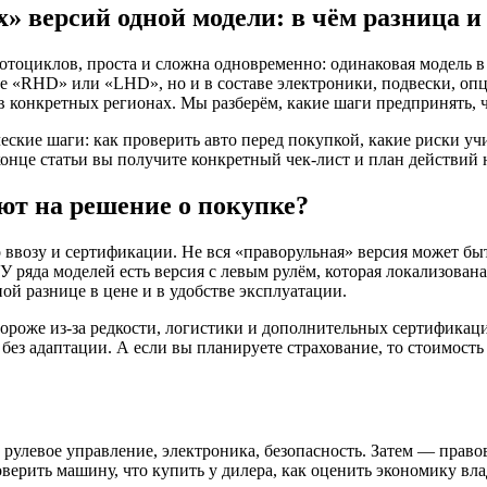
» версий одной модели: в чём разница и
отоциклов, проста и сложна одновременно: одинаковая модель в
ке «RHD» или «LHD», но и в составе электроники, подвески, оп
в конкретных регионах. Мы разберём, какие шаги предпринять,
ческие шаги: как проверить авто перед покупкой, какие риски у
онце статьи вы получите конкретный чек-лист и план действий н
ют на решение о покупке?
 ввозу и сертификации. Не вся «праворульная» версия может быт
У ряда моделей есть версия с левым рулём, которая локализован
ой разнице в цене и в удобстве эксплуатации.
ороже из‑за редкости, логистики и дополнительных сертификаци
без адаптации. А если вы планируете страхование, то стоимост
, рулевое управление, электроника, безопасность. Затем — пр
оверить машину, что купить у дилера, как оценить экономику в