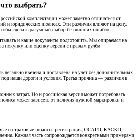
 что выбрать?
 российской комплектации может заметно отличаться от
ций и юридических нюансах. Эти различия влияют на цену,
 чтобы сделать разумный выбор без лишних ошибок.
читывать и какие документы подготовить. Мы опираемся на
а покупку или оценку версии с правым рулём. ️
ь легально ввезена и поставлена на учёт без дополнительных
а под наши дороги и условия. Третья причина — различия в
онных затрат. Но и российская версия может потребовать
ь полиса может зависеть от наличия нужной маркировки и
авовые и страховые нюансы: регистрация, ОСАГО, КАСКО,
ладения. Каждая часть сопровождается конкретными примерами