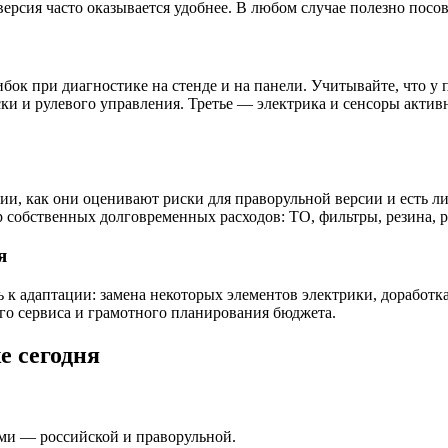
версия часто оказывается удобнее. В любом случае полезно посо
ок при диагностике на стенде и на панели. Учитывайте, что у 
ки и рулевого управления. Третье — электрика и сенсоры актив
ии, как они оценивают риски для праворульной версии и есть ли
зор собственных долговременных расходов: ТО, фильтры, резина
я
 к адаптации: замена некоторых элементов электрики, доработка
о сервиса и грамотного планирования бюджета. ️
е сегодня
ями — российской и праворульной.