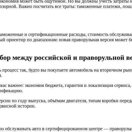
т, экономия может быть ощутимой. Но вы должны учесть затраты
юзорной. Важно посчитать все траты: таможенные платежи, пош
аможенные и сертификационные расходы, стоимость обслуживани
ый ориентир по диапазонам: новая праворульная версия может б
бор между российской и праворульной в
ь процесс так, будто вы покупаете автомобиль на вторичном ры
и.
вас важнее: экономия бюджета, гарантия и локализация сервиса,
ртификацию.
рсии по году выпуска, объёмам двигателя, типам коробки перед
рвисной истории.
стро обслуживать авто в сертифицированном центре — праворуль