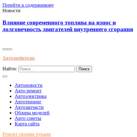
Перейти к содержимому
Новости
о топлива на износ и
Диагностика износост
телей внутреннего сгорания
колодок через вибрац
показатели
Автолюбителю
Найти:
Автоновости
Авто ремонт
Автоэлектрика
Автотюнинг
Автозапчасти
Обзоры моделей
Авто советы
Карта сайта
Ремонт своими руками