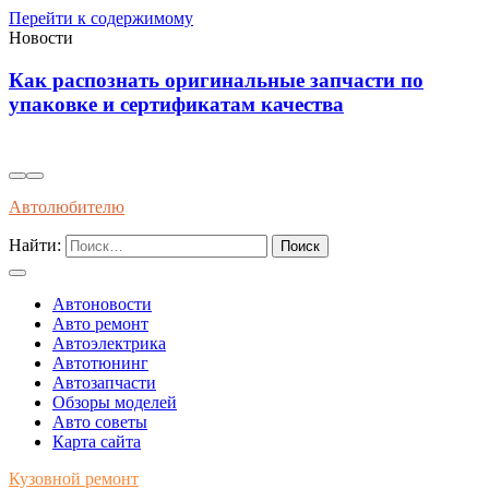
Перейти к содержимому
Новости
ак распознать оригинальные запчасти по
Ин
паковке и сертификатам качества
са
ав
Автолюбителю
Найти:
Автоновости
Авто ремонт
Автоэлектрика
Автотюнинг
Автозапчасти
Обзоры моделей
Авто советы
Карта сайта
Кузовной ремонт