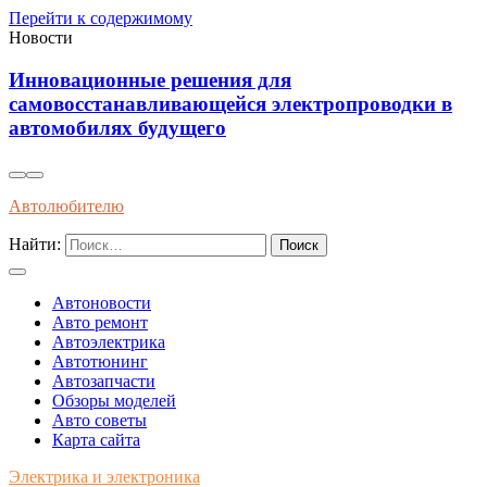
Перейти к содержимому
Новости
ля
Установка виброизоляции по
электропроводки в
уменьшения шумов и повыш
автомобиле
Автолюбителю
Найти:
Автоновости
Авто ремонт
Автоэлектрика
Автотюнинг
Автозапчасти
Обзоры моделей
Авто советы
Карта сайта
Электрика и электроника