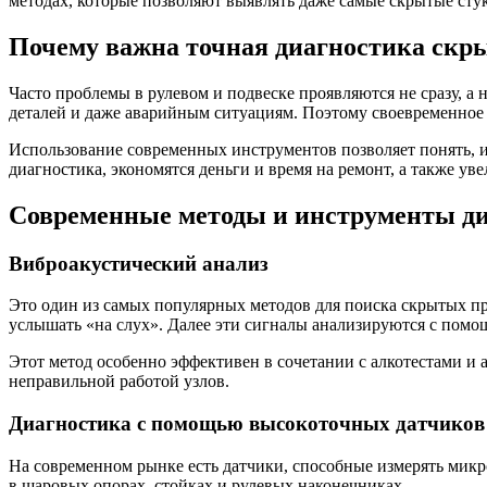
методах, которые позволяют выявлять даже самые скрытые сту
Почему важна точная диагностика скр
Часто проблемы в рулевом и подвеске проявляются не сразу, 
деталей и даже аварийным ситуациям. Поэтому своевременное в
Использование современных инструментов позволяет понять, из
диагностика, экономятся деньги и время на ремонт, а также ув
Современные методы и инструменты д
Виброакустический анализ
Это один из самых популярных методов для поиска скрытых п
услышать «на слух». Далее эти сигналы анализируются с помо
Этот метод особенно эффективен в сочетании с алкотестами и а
неправильной работой узлов.
Диагностика с помощью высокоточных датчиков
На современном рынке есть датчики, способные измерять микр
в шаровых опорах, стойках и рулевых наконечниках.