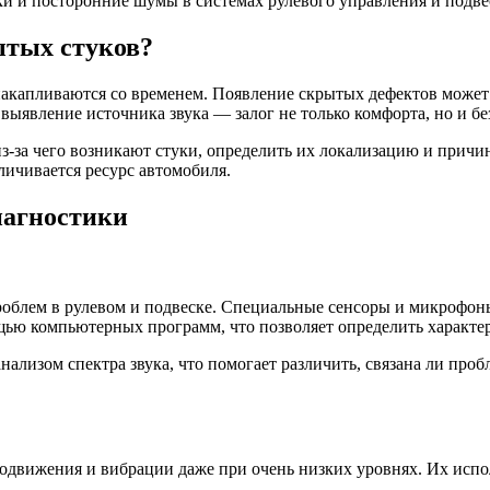
ки и посторонние шумы в системах рулевого управления и подве
ытых стуков?
а накапливаются со временем. Появление скрытых дефектов мож
ыявление источника звука — залог не только комфорта, но и бе
-за чего возникают стуки, определить их локализацию и причин
еличивается ресурс автомобиля.
иагностики
роблем в рулевом и подвеске. Специальные сенсоры и микрофон
щью компьютерных программ, что позволяет определить характе
нализом спектра звука, что помогает различить, связана ли про
одвижения и вибрации даже при очень низких уровнях. Их испо