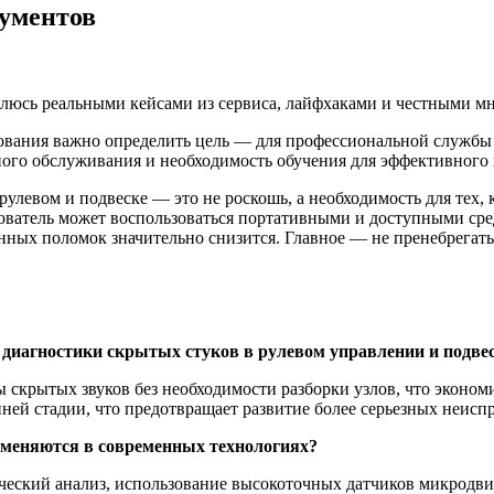
рументов
елюсь реальными кейсами из сервиса, лайфхаками и честными мн
ования важно определить цель — для профессиональной службы 
ного обслуживания и необходимость обучения для эффективного 
левом и подвеске — это не роскошь, а необходимость для тех, 
ователь может воспользоваться портативными и доступными сре
нных поломок значительно снизится. Главное — не пренебрегать
диагностики скрытых стуков в рулевом управлении и подве
скрытых звуков без необходимости разборки узлов, что эконом
ней стадии, что предотвращает развитие более серьезных неисп
меняются в современных технологиях?
еский анализ, использование высокоточных датчиков микродви