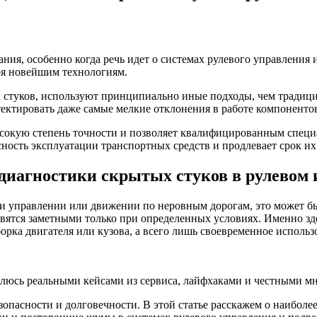
ния, особенно когда речь идет о системах рулевого управления 
ря новейшим технологиям.
 стуков, используют принципиально иные подходы, чем традици
тектировать даже самые мелкие отклонения в работе компоненто
сокую степень точности и позволяет квалифицированным специа
сность эксплуатации транспортных средств и продлевает срок и
иагностики скрытых стуков в рулевом 
ри управлении или движении по неровным дорогам, это может б
новятся заметными только при определенных условиях. Именно з
орка двигателя или кузова, а всего лишь своевременное исполь
елюсь реальными кейсами из сервиса, лайфхаками и честными мн
зопасности и долговечности. В этой статье расскажем о наибо