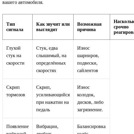
вашего автомобиля.
Насколь
Тип
Как звучит или
Возможная
срочно
сигнала
выглядит
причина
реагиров
Глухой
Стук, едва
Износ
стук на
слышимый, на
шарниров,
скорости
определённых
подвески,
скоростях
сайлентов
Скрип
Скрип,
Износ
тормозов
усиливающийся
колодок,
при нажатии на
дисков, либо
педаль
загрязнение.
Появление
Вибрации,
Балансировка
вибраций
дребезг
колёс,