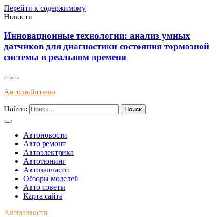
Перейти к содержимому
Новости
Анализ влияния новых аккумуляторов на
долговечность бортовых систем современных
электромобилей
Автолюбителю
Найти:
Автоновости
Авто ремонт
Автоэлектрика
Автотюнинг
Автозапчасти
Обзоры моделей
Авто советы
Карта сайта
Автоновости