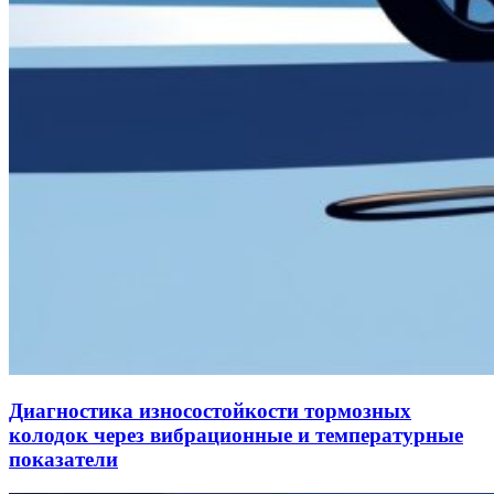
Диагностика износостойкости тормозных
колодок через вибрационные и температурные
показатели