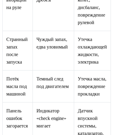
на руле
дисбаланс,
повреждение
рулевой
Странный
Чуждый запах,
Утечка
запах
едва уловимый
охлаждающей
после
жидкости,
запуска
электрика
Потёк
Темный след
Утечка масла,
масла под
под двигателем
повреждение
машиной
прокладки
Панель
Индикатор
Датчик
ошибок
«check engine»
впускной
загорается
мигает
системы,
катализатор,