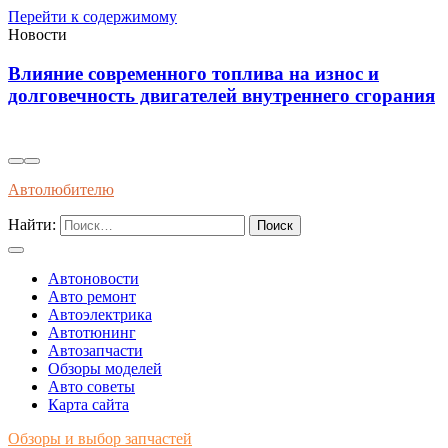
Перейти к содержимому
Новости
знос и
Диагностика износостойкости тормоз
го сгорания
колодок через вибрационные и темпе
показатели
Автолюбителю
Найти:
Автоновости
Авто ремонт
Автоэлектрика
Автотюнинг
Автозапчасти
Обзоры моделей
Авто советы
Карта сайта
Обзоры и выбор запчастей