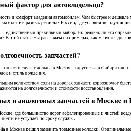
жный фактор для автовладельца?
сность и комфорт владения автомобилем. Чем быстрее и дешевл
вы ездите в разных регионах России, где условия эксплуатации 
я — единственный правильный выбор. Но реально ли это оправд
? В этой статье мы расскажем на примерах, как меняется долгов
долговечность запчастей?
запчасти служат дольше в Москве, а другие — в Сибири или н
здок и стиль вождения.
ольшим количеством соли на дорогах запчасти коррозируют быс
ражаются на долговечности и стоимости восстановления.
ых и аналоговых запчастей в Москве и
Москве, где большинство дорог асфальтированные и чистый возд
 почти не уступает по сроку службы.
lla в Москве решил заменить тормозные колодки. Оригинальные 