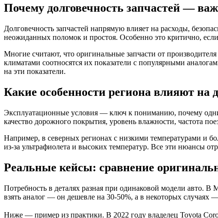
Почему долговечность запчастей — ва
Долговечность запчастей напрямую влияет на расходы, безопа
неожиданных поломок и простоя. Особенно это критично, если 
Многие считают, что оригинальные запчасти от производител
климатами соотносятся их показатели с популярными аналогами
на эти показатели.
Какие особенности региона влияют на 
Эксплуатационные условия — ключ к пониманию, почему одни 
качество дорожного покрытия, уровень влажности, частота пое
Например, в северных регионах с низкими температурами и б
из-за ультрафиолета и высоких температур. Все эти нюансы от
Реальные кейсы: сравнение оригинальн
Потребность в деталях разная при одинаковой модели авто. В 
взять аналог — он дешевле на 30-50%, а в некоторых случаях —
Ниже — пример из практики. В 2022 году владелец Toyota Coro