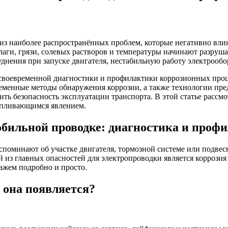
 из наиболее распространённых проблем, которые негативно вли
влаги, грязи, солевых растворов и температуры начинают разруш
руднения при запуске двигателя, нестабильную работу электроо
своевременной диагностики и профилактики коррозионных проце
еменные методы обнаружения коррозии, а также технологии пре
ть безопасность эксплуатации транспорта. В этой статье расс
апливающимся явлением.
обильной проводке: диагностика и проф
 вспоминают об участке двигателя, тормозной системе или подвес
з главных опасностей для электропроводки является коррозия к
кажем подробно и просто.
 она появляется?