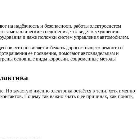
яют на надёжность и безопасность работы электросистем
аться металлические соединения, что ведет к ухудшению
борудования и даже поломки систем управления автомобилем.
ссов, что позволяет избежать дорогостоящего ремонта и
дотвращения её появления, помогают автовладельцам и
мотрены основные виды коррозии, современные методы
илактика
ке. Но зачастую именно электрика остаётся в тени, хотя именно
онтактов. Почему так важно знать о её причинах, как понять,