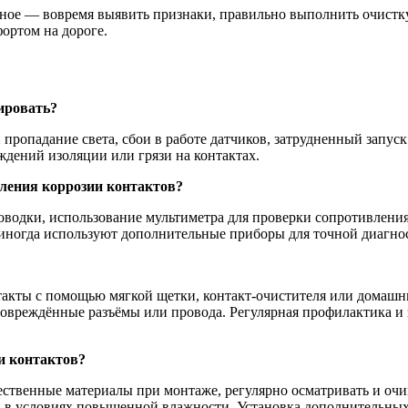
авное — вовремя выявить признаки, правильно выполнить очистк
ортом на дороге.
ировать?
опадание света, сбои в работе датчиков, затрудненный запуск д
ждений изоляции или грязи на контактах.
ления коррозии контактов?
водки, использование мультиметра для проверки сопротивления
иногда используют дополнительные приборы для точной диагнос
акты с помощью мягкой щетки, контакт-очистителя или домашних
повреждённые разъёмы или провода. Регулярная профилактика и
и контактов?
чественные материалы при монтаже, регулярно осматривать и о
и в условиях повышенной влажности. Установка дополнительны