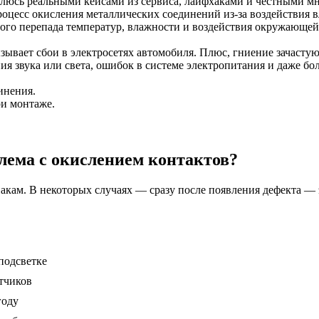
елюсь реальными кейсами из сервиса, лайфхаками и честными мн
оцесс окисления металлических соединений из-за воздействия в
ного перепада температур, влажности и воздействия окружающей
ызывает сбои в электросетях автомобиля. Плюс, гниение зачасту
ия звука или света, ошибок в системе электропитания и даже бо
инения.
и монтаже.
блема с окислением контактов?
кам. В некоторых случаях — сразу после появления дефекта — 
подсветке
атчиков
году