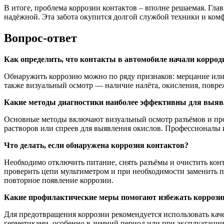
В итоге, проблема коррозии контактов – вполне решаемая. Гл
надёжной. Эта забота окупится долгой службой техники и комф
Вопрос-ответ
Как определить, что контакты в автомобиле начали коррод
Обнаружить коррозию можно по ряду признаков: мерцание или пр
также визуальный осмотр — наличие налёта, окисления, повре
Какие методы диагностики наиболее эффективны для выяв
Основные методы включают визуальный осмотр разъёмов и про
растворов или спреев для выявления окислов. Профессионалы 
Что делать, если обнаружена коррозия контактов?
Необходимо отключить питание, снять разъёмы и очистить конт
проверить цепи мультиметром и при необходимости заменить 
повторное появление коррозии.
Какие профилактические меры помогают избежать коррози
Для предотвращения коррозии рекомендуется использовать ка
герметиками, особенно в зимний период или при эксплуатаци