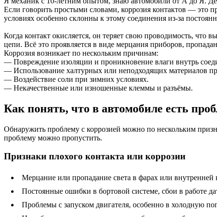
Я механик с 10-летним опытом, знаю автомобили от А до Я. Д
Если говорить простыми словами, коррозия контактов — это пр
условиях особенно склонны к этому соединения из-за постоян
Когда контакт окисляется, он теряет свою проводимость, что в
цепи. Всё это проявляется в виде мерцания приборов, пропадан
Коррозия возникает по нескольким причинам:
— Повреждение изоляции и проникновение влаги внутрь соед
— Использование халтурных или неподходящих материалов пр
— Воздействие соли при зимних условиях.
— Некачественные или изношенные клеммы и разъёмы.
Как понять, что в автомобиле есть про
Обнаружить проблему с коррозией можно по нескольким призна
проблему можно пропустить.
Признаки плохого контакта или коррозии
Мерцание или пропадание света в фарах или внутренней 
Постоянные ошибки в бортовой системе, сбои в работе д
Проблемы с запуском двигателя, особенно в холодную по