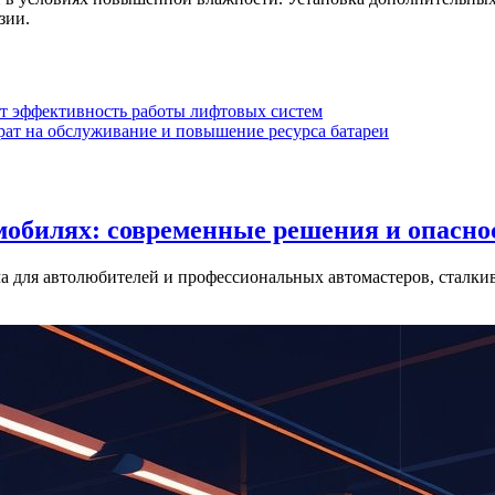
зии.
т эффективность работы лифтовых систем
рат на обслуживание и повышение ресурса батареи
мобилях: современные решения и опасн
ча для автолюбителей и профессиональных автомастеров, стал