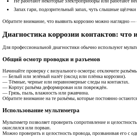
Не работают некоторые электроприборы или работают не
Запах гари, подозрительный запах, чуть слышные щёлчки
Обратите внимание, что выявить коррозию можно наглядно — е
Диагностика коррозии контактов: что 
Для профессиональной диагностики обычно используют мульти
Общий осмотр проводки и разъемов
Начинайте проверку с визуального осмотра: отключите разъём
— Белый или зелёный налёт (оксид или плёнка коррозии).
— Тёмные, черные или неравномерные следы на контактах.
— Корпус разъёма деформирован или повреждён.
— Грязь, пыль, влажность или ржавчина.
Обратите внимание на те разъёмы, которые постоянно остают
Использование мультиметра
Мультиметр позволяет проверить сопротивление и целостность
окислился или порван.
Можно проверить и целостность провода, прозванивая его с од