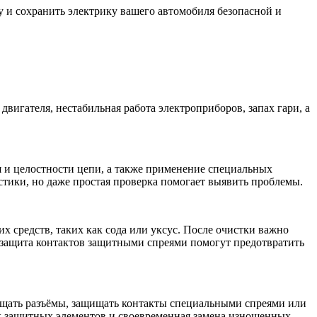
у и сохранить электрику вашего автомобиля безопасной и
вигателя, нестабильная работа электроприборов, запах гари, а
 и целостности цепи, а также применение специальных
тики, но даже простая проверка помогает выявить проблемы.
 средств, таких как сода или уксус. После очистки важно
 защита контактов защитными спреями помогут предотвратить
чищать разъёмы, защищать контакты специальными спреями или
х защитных элементов и своевременная замена изношенных