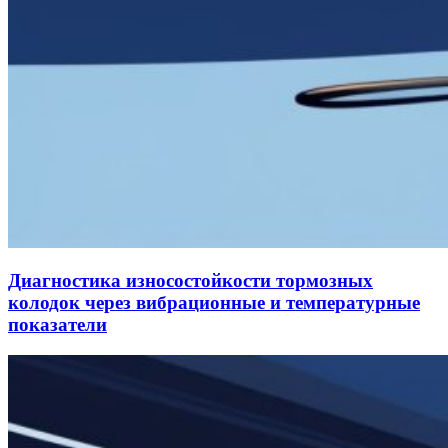
Диагностика износостойкости тормозных
колодок через вибрационные и температурные
показатели