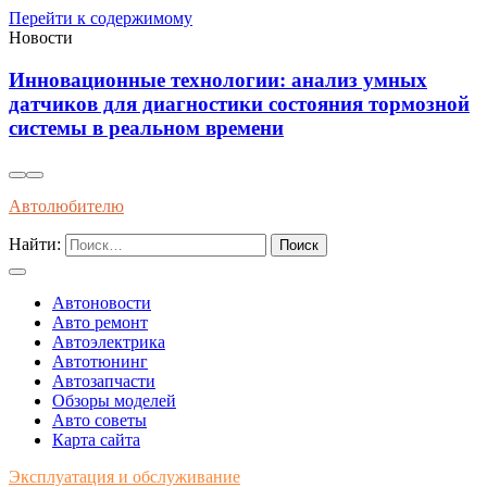
Перейти к содержимому
Новости
нновационные технологии: анализ умных
Ан
атчиков для диагностики состояния тормозной
дол
истемы в реальном времени
эл
Автолюбителю
Найти:
Автоновости
Авто ремонт
Автоэлектрика
Автотюнинг
Автозапчасти
Обзоры моделей
Авто советы
Карта сайта
Эксплуатация и обслуживание