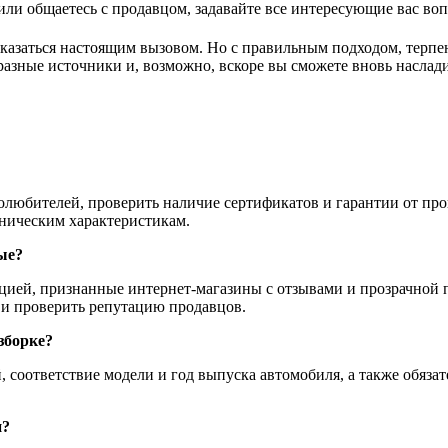
 или общаетесь с продавцом, задавайте все интересующие вас во
казаться настоящим вызовом. Но с правильным подходом, терпен
разные источники и, возможно, вскоре вы сможете вновь наслади
олюбителей, проверить наличие сертификатов и гарантии от про
хническим характеристикам.
ые?
цией, признанные интернет-магазины с отзывами и прозрачной 
 и проверить репутацию продавцов.
зборке?
 соответствие модели и год выпуска автомобиля, а также обяза
н?