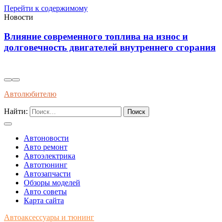
Перейти к содержимому
Новости
Диагностика износостойкости тормозных
я
колодок через вибрационные и температурные
показатели
Автолюбителю
Найти:
Автоновости
Авто ремонт
Автоэлектрика
Автотюнинг
Автозапчасти
Обзоры моделей
Авто советы
Карта сайта
Автоаксессуары и тюнинг