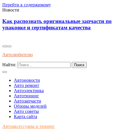
Перейти к содержимому
Новости
Инновационные решения для
самовосстанавливающейся электропроводки в
автомобилях будущего
Автолюбителю
Найти:
Автоновости
Авто ремонт
Автоэлектрика
Автотюнинг
Автозапчасти
Обзоры моделей
Авто советы
Карта сайта
Автоаксессуары и тюнинг