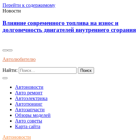
Перейти к содержимому
Новости
Диагностика износостойкости тормозных
ия
колодок через вибрационные и температурные
показатели
Автолюбителю
Найти:
Автоновости
Авто ремонт
Автоэлектрика
Автотюнинг
Автозапчасти
Обзоры моделей
Авто советы
Карта сайта
Автоновости