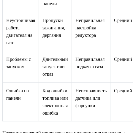
панели
Неустойчивая
Пропуски
Неправильная
Средний
работа
зажигания,
настройка
двигателя на
дергания
редуктора
газе
Проблемы с
Длительный
Неправильная
Средний
запуском
запуск или
подкачка газа
отказ
Ошибка на
Код ошибки
Неисправность
Средний
панели
топлива или
датчика или
электронная
форсунки
ошибка
Названия решений приведены как иллюстрация подходов, а