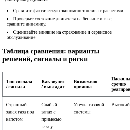
Сравните фактическую экономию топлива с расчетами.
Проверьте состояние двигателя на бензине и газе,
сравните динамику.
Оценивайте влияние на страхование и сервисное
обслуживание.
Таблица сравнения: варианты
решений, сигналы и риски
Насколь
Тип сигнала
Как звучит
Возможная
срочно
/ сигнала
/ выглядит
причина
реагиро
Странный
Слабый
Утечка газовой
Высокий
запах газа под
запах с
системы
капотом
примесью
газа у