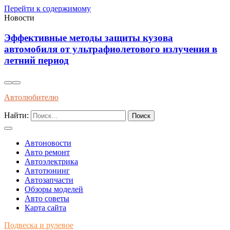
Перейти к содержимому
Новости
Как распознать оригинальные запчасти по
ния в
упаковке и сертификатам качества
Автолюбителю
Найти:
Автоновости
Авто ремонт
Автоэлектрика
Автотюнинг
Автозапчасти
Обзоры моделей
Авто советы
Карта сайта
Подвеска и рулевое