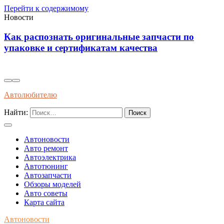
Перейти к содержимому
Новости
Инновационные решения для
самовосстанавливающейся электропроводки в
автомобилях будущего
Автолюбителю
Найти:
Автоновости
Авто ремонт
Автоэлектрика
Автотюнинг
Автозапчасти
Обзоры моделей
Авто советы
Карта сайта
Автоновости