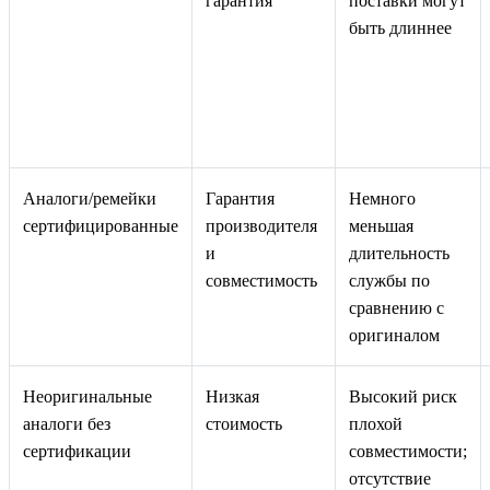
гарантия
поставки могут
быть длиннее
Аналоги/ремейки
Гарантия
Немного
сертифицированные
производителя
меньшая
и
длительность
совместимость
службы по
сравнению с
оригиналом
Неоригинальные
Низкая
Высокий риск
аналоги без
стоимость
плохой
сертификации
совместимости;
отсутствие