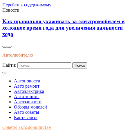
Перейти к содержимому
Новости
мобилем в
Современные методы диагностики и
дальности
профилактики износа автоматических 
передач длительным эксплуатационным
Автолюбителю
Найти:
Автоновости
Авто ремонт
Автоэлектрика
Автотюнинг
Автозапчасти
Обзоры моделей
Авто советы
Карта сайта
Советы автомобилистам