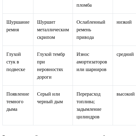
пломба
Шуршание
Шуршит
Ослабленный
низкий
ремня
металлическим
ремень
скрипом
привода
Глухой
Глухой тембр
Износ
средний
стук в
при
амортизаторов
подвеске
неровностях
или шарниров
дороги
Появление
Серый или
Перерасход
высокий
темного
черный дым
топлива;
дыма
задымление
цилиндров