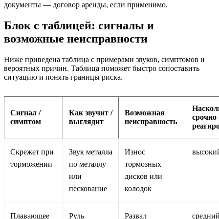
документы — договор аренды, если применимо.
Блок с таблицей: сигналы и
возможные неисправности
Ниже приведена таблица с примерами звуков, симптомов и
вероятных причин. Таблица поможет быстро сопоставить
ситуацию и понять границы риска.
Наскол
Сигнал /
Как звучит /
Возможная
срочно
симптом
выглядит
неисправность
реагир
Скрежет при
Звук металла
Износ
высоки
торможении
по металлу
тормозных
или
дисков или
пескование
колодок
Плавающее
Руль
Развал
средни