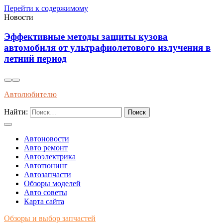
Перейти к содержимому
Новости
Как распознать оригинальные запчасти по
упаковке и сертификатам качества
Автолюбителю
Найти:
Автоновости
Авто ремонт
Автоэлектрика
Автотюнинг
Автозапчасти
Обзоры моделей
Авто советы
Карта сайта
Обзоры и выбор запчастей