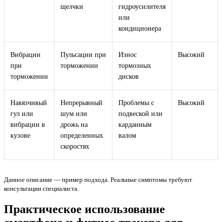
щелчки
гидроусилителя
или
кондиционера
Вибрации
Пульсации при
Износ
Высокий
при
торможении
тормозных
торможении
дисков
Навязчивый
Непрерывный
Проблемы с
Высокий
гул или
шум или
подвеской или
вибрации в
дрожь на
карданным
кузове
определенных
валом
скоростях
Данное описание — пример подхода. Реальные симптомы требуют
консультации специалиста.
Практическое использование