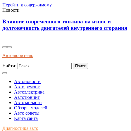
Перейти к содержимому
Новости
Диагностика износостойкости тормозных
ания
колодок через вибрационные и температурные
показатели
Автолюбителю
Найти:
Автоновости
Авто ремонт
Автоэлектрика
Автотюнинг
Автозапчасти
Обзоры моделей
Авто советы
Карта сайта
Диагностика авто