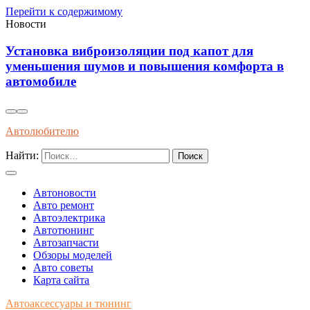
Перейти к содержимому
Новости
для
Влияние современного топлива на износ
форта в
долговечность двигателей внутреннего 
Автолюбителю
Найти:
Автоновости
Авто ремонт
Автоэлектрика
Автотюнинг
Автозапчасти
Обзоры моделей
Авто советы
Карта сайта
Автоаксессуары и тюнинг