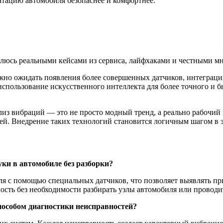
атацию автомобиля безопаснее и комфортнее.
елюсь реальными кейсами из сервиса, лайфхаками и честными мн
ожно ожидать появления более совершенных датчиков, интеграци
использование искусственного интеллекта для более точного и б
лиз вибраций — это не просто модный тренд, а реально рабочи
лей. Внедрение таких технологий становится логичным шагом в
ки в автомобиле без разборки?
я с помощью специальных датчиков, что позволяет выявлять пр
ость без необходимости разбирать узлы автомобиля или провод
особом диагностики неисправностей?