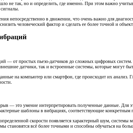
шло не так, но и определить, где именно. При этом важно учитыв
 сигналы.
рения непосредственно в движении, что очень важно для диагно
снизить человеческий фактор и сделать ее более точной и объек
вибраций
ий — от простых пьезо-датчиков до сложных цифровых систем. 
внешние датчики, так и встроенные системы, которые могут быт
анные на компьютер или смартфон, где происходит их анализ. Г
ности.
рыв — это умение интерпретировать полученные данные. Для эт
рактерные шаблоны в вибрациях, соответствующие конкретным 
определенной скорости появляется характерный шум, системы мо
мы становятся всё более точными и способны обучаться на бол