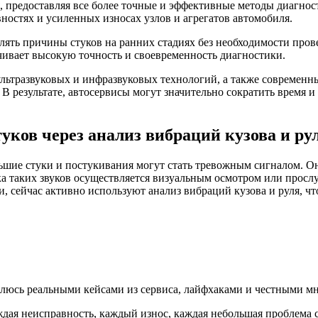
предоставляя все более точные и эффективные методы диагност
вностях и усиленных износах узлов и агрегатов автомобиля.
влять причины стуков на ранних стадиях без необходимости про
чивает высокую точность и своевременность диагностики.
ьтразвуковых и инфразвуковых технологий, а также современны
В результате, автосервисы могут значительно сократить время и
ков через анализ вибраций кузова и ру
шие стуки и постукивания могут стать тревожным сигналом. Он
а таких звуков осуществляется визуальным осмотром или просл
, сейчас активно используют анализ вибраций кузова и руля, чт
елюсь реальными кейсами из сервиса, лайфхаками и честными мн
дая неисправность, каждый износ, каждая небольшая проблема 