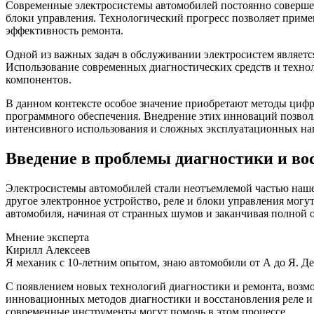
Современные электросистемы автомобилей постоянно совершенс
блоки управления. Технологический прогресс позволяет прим
эффективность ремонта.
Одной из важных задач в обслуживании электросистем являетс
Использование современных диагностических средств и технол
компонентов.
В данном контексте особое значение приобретают методы циф
программного обеспечения. Внедрение этих инноваций позволя
интенсивного использования и сложных эксплуатационных наг
Введение в проблемы диагностики и во
Электросистемы автомобилей стали неотъемлемой частью нашей
другое электронное устройство, реле и блоки управления могу
автомобиля, начиная от странных шумов и заканчивая полной 
Мнение эксперта
Кирилл Алексеев
Я механик с 10-летним опытом, знаю автомобили от А до Я. Д
С появлением новых технологий диагностики и ремонта, возмо
инновационных методов диагностики и восстановления реле и 
современные инструменты могут помочь в этом процессе.