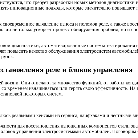
твуются, что требует разработки новых методов диагностики и
енять инновационные подходы, которые значительно повышают 
я своевременное выявление износа и поломок реле, а также восс
огий не только ускоряет процесс обнаружения проблем, но и с
ровой диагностики, автоматизированные системы тестирования 
ет повысить качество обслуживания электросистем автомобилей
рузок.
сстановления реле и блоков управления
 жизни. Они отвечают за множество функций, от работы кондиц
т со временем изнашиваться или терять свою эффективность. На
остановкой некоторых систем.
елюсь реальными кейсами из сервиса, лайфхаками и честными мн
жности для восстановления изношенных компонентов стали знач
блоков управления электросистемами автомобилей. Поговорим о