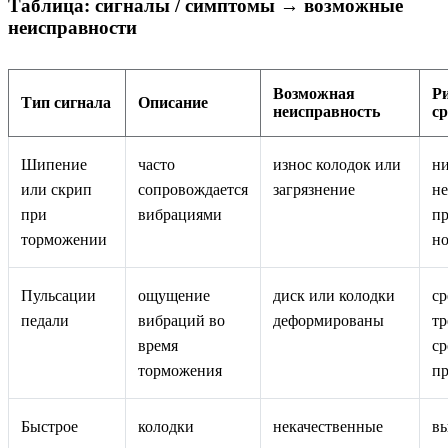
Таблица: сигналы / симптомы → возможные
неисправности
Возможная
Ри
Тип сигнала
Описание
неисправность
с
Шипение
часто
износ колодок или
н
или скрип
сопровождается
загрязнение
н
при
вибрациями
пр
торможении
но
Пульсации
ощущение
диск или колодки
с
педали
вибраций во
деформированы
тр
время
ср
торможения
пр
Быстрое
колодки
некачественные
в