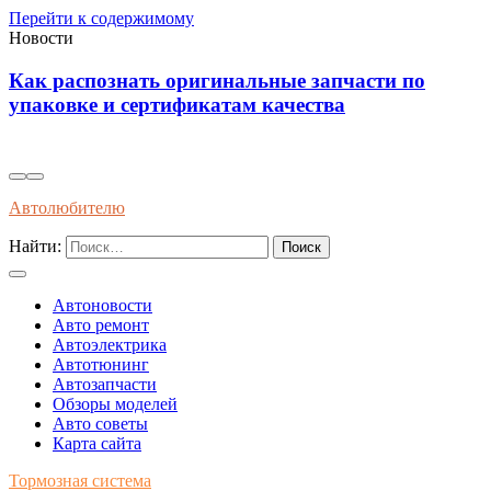
Перейти к содержимому
Новости
 распознать оригинальные запчасти по
Инно
ковке и сертификатам качества
само
авто
Автолюбителю
Найти:
Автоновости
Авто ремонт
Автоэлектрика
Автотюнинг
Автозапчасти
Обзоры моделей
Авто советы
Карта сайта
Тормозная система