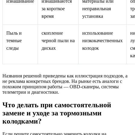
изнашивание
изнашиваются
материалы или
оп
за короткое
неправильная
тр
время
установка
з
Пыль и
скопление
использование
н
темные
черной пыли на
низкокачественных
л
следы
дисках
колодок
см
ка
Названия решений приведены как иллюстрация подходов, а
не реклама конкретных брендов. На рынке есть аналоги с
похожим принципом работы — OBD‑сканеры, системы
телеметрии и диагностики.
Что делать при самостоятельной
замене и уходе за тормозными
колодками?
Если решите самостоятельно заменить колодки на