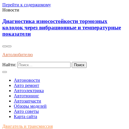
Перейти к содержимому
Новости
Диагностика износостойкости тормозных
я
колодок через вибрационные и температурные
показатели
Автолюбителю
Найти:
Автоновости
Авто ремонт
Автоэлектрика
Автотюнинг
Автозапчасти
Обзоры моделей
Авто советы
Карта сайта
Двигатель и трансмиссия