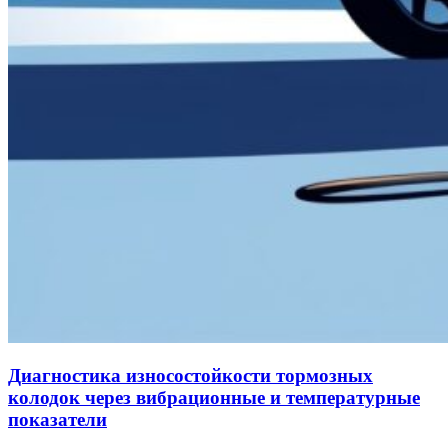
Диагностика износостойкости тормозных
колодок через вибрационные и температурные
показатели