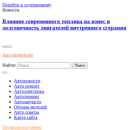
Перейти к содержимому
Новости
знос и
Диагностика износостойкости тормоз
го сгорания
колодок через вибрационные и темпе
показатели
Автолюбителю
Найти:
Автоновости
Авто ремонт
Автоэлектрика
Автотюнинг
Автозапчасти
Обзоры моделей
Авто советы
Карта сайта
Подвеска и рулевое