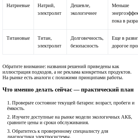
Натриевые
Натрий,
Дешевле,
Меньше
электролит
экологичнее
энергоэффе
пока в разр
Титановые
Титан,
Долговечность,
Еще в разви
электролит
безопасность
дорогое про
Обратите внимание: названия решений приведены как
иллюстрация подходов, а не реклама конкретных продуктов.
На рынке есть аналоги с похожими принципами работы.
Что именно делать сейчас — практический план
Проверьте состояние текущей батареи: возраст, пробеги и
ёмкость.
Изучите доступные на рынке модели экологичных АКБ,
сравните цены и сроки обслуживания.
Обратитесь к проверенному специалисту для
диагностики электросистемы.