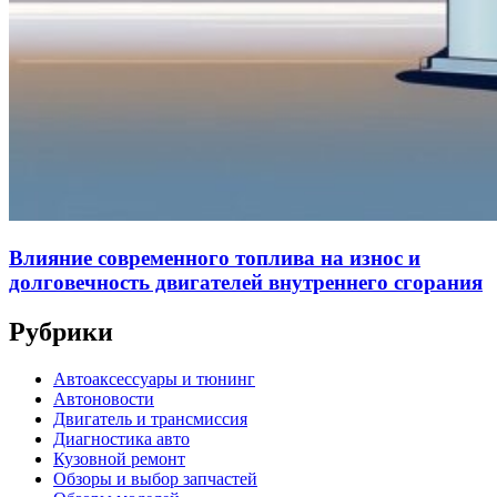
Влияние современного топлива на износ и
долговечность двигателей внутреннего сгорания
Рубрики
Автоаксессуары и тюнинг
Автоновости
Двигатель и трансмиссия
Диагностика авто
Кузовной ремонт
Обзоры и выбор запчастей