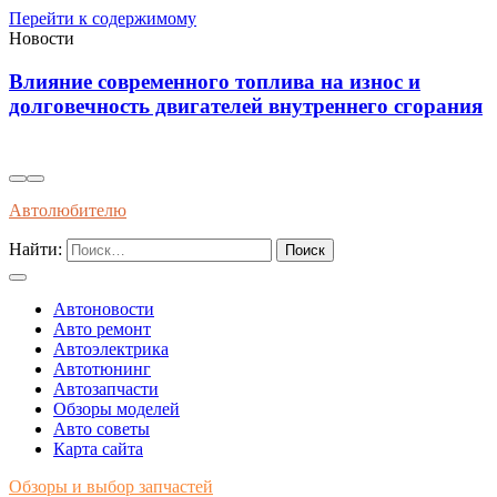
Перейти к содержимому
Новости
Диагностика износостойкости тормозных
я
колодок через вибрационные и температурные
показатели
Автолюбителю
Найти:
Автоновости
Авто ремонт
Автоэлектрика
Автотюнинг
Автозапчасти
Обзоры моделей
Авто советы
Карта сайта
Обзоры и выбор запчастей