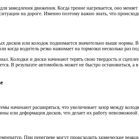
ля замедления движения. Когда трение нагревается, оно меняет
ситуации на дороге. Именно поэтому важно знать, что происходит
ных дисков или колодок поднимается значительно выше нормы. 
ли когда водитель резко нажимает на тормозки несколько раз по
риал. Колодки и диски начинают терять свою твердость и сцеплени
ется. В результате автомобиль может не быстро остановиться, а
е
емы начинают расширяться, что увеличивает зазор между колодк
щины или деформация дисков, что делает их работу невозможной 
емператур. При перегреве могут происходить химические реакц