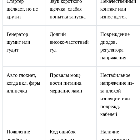
Стартёр
Звук короткого
Некачественный
щёлкает, но не
щелчка, слабая
контакт или
крутит
попытка запуска
износ щеток
Генератор
Долгий
Повреждение
шумит или
високо‑частотный
диодов,
гудит
гул
регулятора
напряжения
Авто глохнет,
Провалы мощ-
Нестабильное
когда вкл. фары
ности питания,
напряжение из-
илипечка
мерцание ламп
за плохой
изоляции или
поврежд.
кабелей
Появление
Код ошибок
Наличие
ошибок в
связанные с
программных