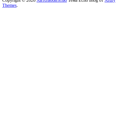
Copyright © 2026
Автолюбителю
Тема Echo Blog от
Artify
Themes
.