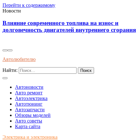
Перейти к содержимому
Новости
Диагностика износостойкости тормозных
ия
колодок через вибрационные и температурные
показатели
Автолюбителю
Найти:
Автоновости
Авто ремонт
Автоэлектрика
Автотюнинг
Автозапчасти
Обзоры моделей
Авто советы
Карта сайта
Электрика и электроника