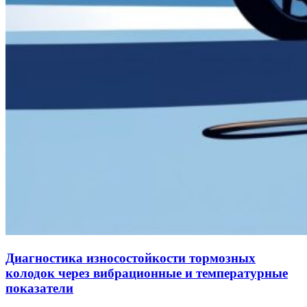
Диагностика износостойкости тормозных
колодок через вибрационные и температурные
показатели