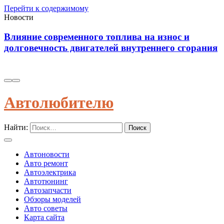
Перейти к содержимому
Новости
Диагностика износостойкости тормозных
я
колодок через вибрационные и температурные
показатели
Автолюбителю
Найти:
Автоновости
Авто ремонт
Автоэлектрика
Автотюнинг
Автозапчасти
Обзоры моделей
Авто советы
Карта сайта