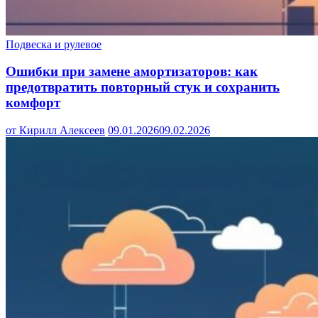
Подвеска и рулевое
Ошибки при замене амортизаторов: как
предотвратить повторный стук и сохранить
комфорт
от Кирилл Алексеев
09.01.2026
09.02.2026