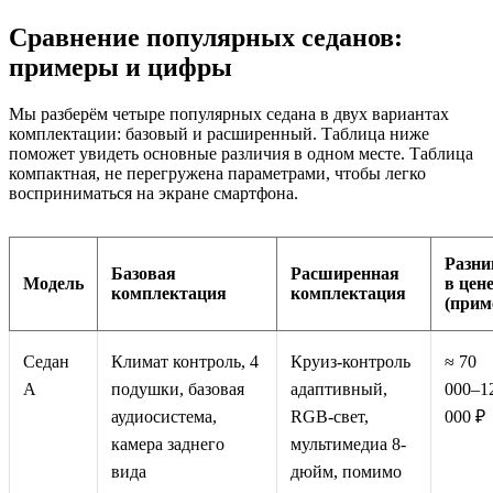
Сравнение популярных седанов:
примеры и цифры
Мы разберём четыре популярных седана в двух вариантах
комплектации: базовый и расширенный. Таблица ниже
поможет увидеть основные различия в одном месте. Таблица
компактная, не перегружена параметрами, чтобы легко
восприниматься на экране смартфона.
Разни
Базовая
Расширенная
Модель
в цен
комплектация
комплектация
(прим
Седан
Климат контроль, 4
Круиз-контроль
≈ 70
А
подушки, базовая
адаптивный,
000–1
аудиосистема,
RGB‑свет,
000 ₽
камера заднего
мультимедиа 8-
вида
дюйм, помимо