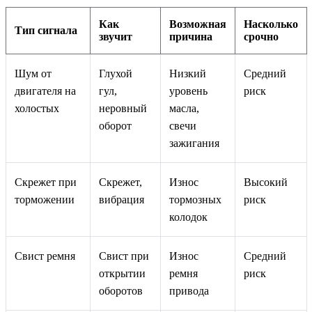
Как
Возможная
Насколько
Тип сигнала
звучит
причина
срочно
Шум от
Глухой
Низкий
Средний
двигателя на
гул,
уровень
риск
холостых
неровный
масла,
оборот
свечи
зажигания
Скрежет при
Скрежет,
Износ
Высокий
торможении
вибрация
тормозных
риск
колодок
Свист ремня
Свист при
Износ
Средний
открытии
ремня
риск
оборотов
привода