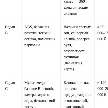
камер — 360°,
электрические
сиденья
Седан
ABS, багажная
Датчики слепых
≈ 90
B
розетка, тонкий
зон, сенсорная
000–1
обивка, помощник
крыша, обогрев
000 ₽
парковки
руля,
безопасность
активная
(навигация,
карта)
Седан
Мультимедиа
Безопасностная
≈ 120
C
базовое Bluetooth,
система
000–2
камера заднего
предупреждения
000 ₽
вида, безключевой
столкновений,
доступ
адаптивный