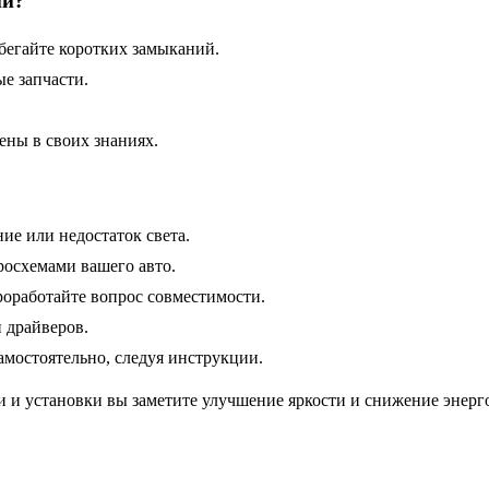
ии?
бегайте коротких замыканий.
е запчасти.
ены в своих знаниях.
ие или недостаток света.
росхемами вашего авто.
роработайте вопрос совместимости.
 драйверов.
амостоятельно, следуя инструкции.
и и установки вы заметите улучшение яркости и снижение энерг