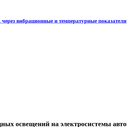
 через вибрационные и температурные показатели
дных освещений на электросистемы авто