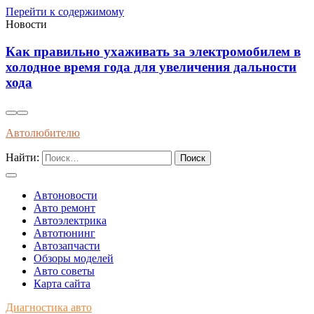
Перейти к содержимому
Новости
хаживать за электромобилем в
Современные мето
ода для увеличения дальности
профилактики изн
передач длительн
Автолюбителю
Найти:
Автоновости
Авто ремонт
Автоэлектрика
Автотюнинг
Автозапчасти
Обзоры моделей
Авто советы
Карта сайта
Диагностика авто