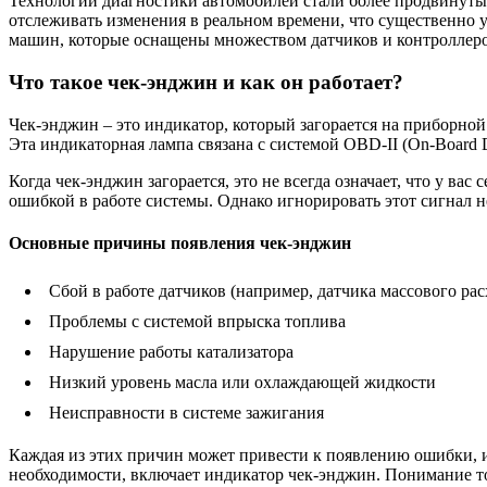
Технологии диагностики автомобилей стали более продвинутым
отслеживать изменения в реальном времени, что существенно 
машин, которые оснащены множеством датчиков и контроллеро
Что такое чек-энджин и как он работает?
Чек-энджин – это индикатор, который загорается на приборной
Эта индикаторная лампа связана с системой OBD-II (On-Board D
Когда чек-энджин загорается, это не всегда означает, что у в
ошибкой в работе системы. Однако игнорировать этот сигнал н
Основные причины появления чек-энджин
Сбой в работе датчиков (например, датчика массового рас
Проблемы с системой впрыска топлива
Нарушение работы катализатора
Низкий уровень масла или охлаждающей жидкости
Неисправности в системе зажигания
Каждая из этих причин может привести к появлению ошибки, 
необходимости, включает индикатор чек-энджин. Понимание тог