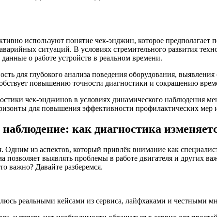
тивно используют понятие чек-энджин, которое предполагает п
аварийных ситуаций. В условиях стремительного развития техн
данные о работе устройств в реальном времени.
сть для глубокого анализа поведения оборудования, выявления
особствует повышению точности диагностики и сокращению вре
гностики чек-энджинов в условиях динамического наблюдения ме
оризонты для повышения эффективности профилактических мер 
 наблюдение: как диагностика изменяет
. Одним из аспектов, который привлёк внимание как специалисто
ма позволяет выявлять проблемы в работе двигателя и других ва
то важно? Давайте разберемся.
елюсь реальными кейсами из сервиса, лайфхаками и честными мн