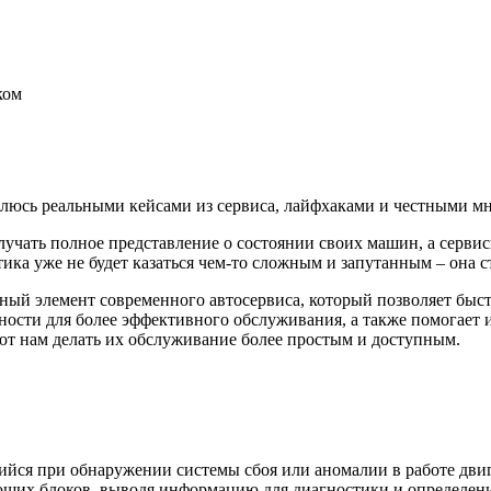
ком
елюсь реальными кейсами из сервиса, лайфхаками и честными мн
чать полное представление о состоянии своих машин, а сервисы
тика уже не будет казаться чем-то сложным и запутанным – она с
ый элемент современного автосервиса, который позволяет быст
ности для более эффективного обслуживания, а также помогает 
ют нам делать их обслуживание более простым и доступным.
йся при обнаружении системы сбоя или аномалии в работе двиг
яющих блоков, выводя информацию для диагностики и определен