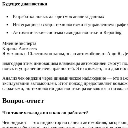
Будущее диагностики
Разработка новых алгоритмов анализа данных
Интеграция со смарт-технологиями и управлением трафи
Автоматические системы самодиагностики и Reporting
Мнение эксперта
Кирилл Алексеев
Я механик с 10-летним опытом, знаю автомобили от А до Я. Д
Благодаря этим инновациям владельцы автомобилей смогут полу
поиск и устранение неисправностей. Это означает, что диагнос
Анализ чек-энджин через динамическое наблюдение — это важн
эксплуатации автомобилей. Этот подход предоставляет возмож
сложными, но технологии диагностики развиваются и позволя
Вопрос-ответ
Что такое чек-энджин и как он работает?
Чек-энджин — это индикатор на панели автомобиля, загорающи
которая собирает и анализирует данные от датчиков и управл