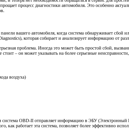
и, и теперь нет необходимости обращаться в сервис для прост
упрощает процесс диагностики автомобиля. Это особенно актуал
в.
 панели вашего автомобиля, когда система обнаруживает сбой и
iagnostics), которая собирает и анализирует информацию от раз
ас серьезная проблема. Иногда это может быть простой сбой, вы
е стоит – он может указывать на более серьезные неисправност
хода воздуха)
и система OBD-II отправляет информацию в ЭБУ (Электронный Бл
о, как работает эта система, позволяет более эффективно испол